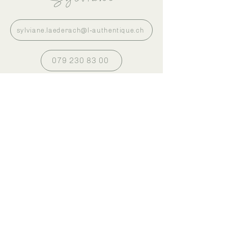
sylviane.laederach@l-authentique.ch
079 230 83 00
1684 Mézières
Contactez-nous