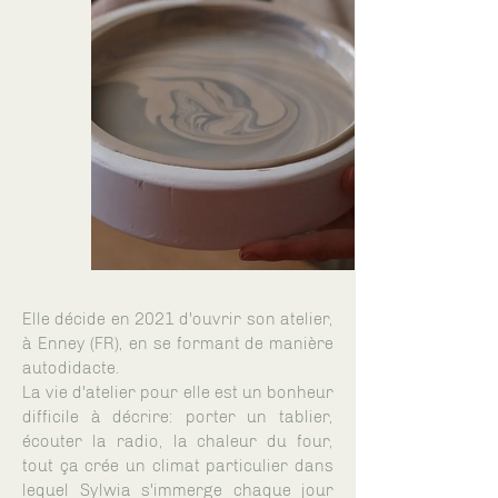
Elle décide en 2021 d'ouvrir son atelier,
à Enney (FR), en se formant de manière
autodidacte.
La vie d'atelier pour elle est un bonheur
difficile à décrire: porter un tablier,
écouter la radio, la chaleur du four,
tout ça crée un climat particulier dans
lequel Sylwia s'immerge chaque jour