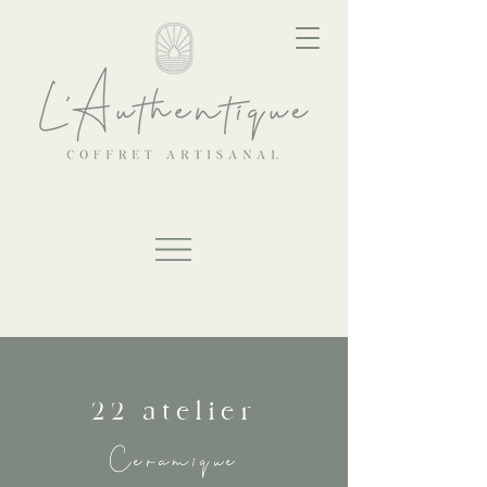
22 atelier
Cerami
que