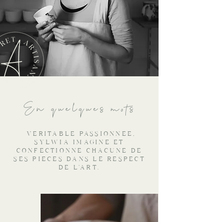
En quelques mots
VERITABLE PASSIONNEE,
SYLWIA IMAGINE ET
CONFECTIONNE CHACUNE DE
SES PIECES DANS LE RESPECT
DE L'ART
.